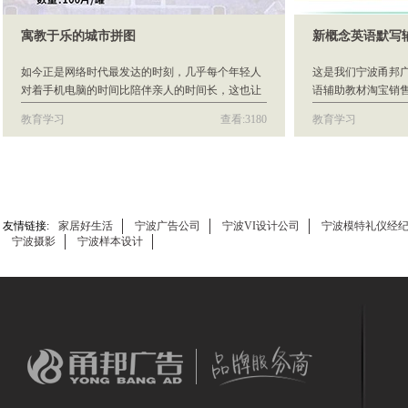
寓教于乐的城市拼图
新概念英语默写
如今正是网络时代最发达的时刻，几乎每个年轻人
这是我们宁波甬邦
对着手机电脑的时间比陪伴亲人的时间长，这也让
语辅助教材淘宝销
大多数年轻人忽略了身边需要他们陪伴的老人和孩
台上销售的页面设
教育学习
查看:3180
教育学习
子。 而我们公司这次做的是拼图的详情页，拼图既
淘宝页面设计处理
能促进家人之间的感情，也可以提高小孩子的思维
能力。 这家的拼图产品和其他家的拼图产品有所不
同，他们家的产品是城市拼图，上面带有拼音和汉
字，大人可以在孩子娱乐时教孩子学习拼音和文
字，是一个寓教于乐的好办法。而且背带磁力，还
友情链接:
家居好生活
宁波广告公司
宁波VI设计公司
宁波模特礼仪经
可以当冰箱贴，特别的实用。
宁波摄影
宁波样本设计