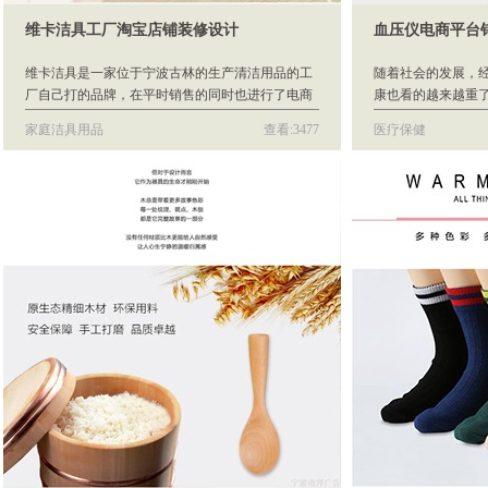
维卡洁具工厂淘宝店铺装修设计
血压仪电商平台
维卡洁具是一家位于宁波古林的生产清洁用品的工
随着社会的发展，
厂自己打的品牌，在平时销售的同时也进行了电商
康也看的越来越重
平台的销售。
年人们尤其注重养
家庭洁具用品
查看:3477
医疗保健
下常常对身体进行
常备的仪器设备也
活必需品，养生保
海，这其中就有血