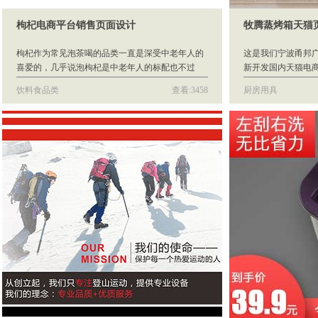
枸杞电商平台销售页面设计
牧腾蒸烤箱天猫
枸杞作为常见泡茶喝的品类一直是深受中老年人的
这是我们宁波甬邦
喜爱的，几乎说泡枸杞是中老年人的标配也不过
新开发国内天猫电
分。之前的枸杞几乎只能在中药铺里才能见到，而
猫产品销售详情页
饮料食品类
查看:3458
厨房用具
随着市场的放开，作为常见食材，枸杞也上线进行
销售了