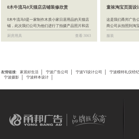
0木牛流马0天猫店店铺装修欣赏
童袜淘宝页面设
0木牛流马0是一家制作木质小家日居用品的天猫店
这是我们甬邦广告
铺，此次我们公司为他们进行了拍摄产品照片和店
商公司从拍照到淘
铺详情页设计等服务。
制作的一系列设计
厨房用具
查看:3063
服装
友情链接:
家居好生活
宁波广告公司
宁波VI设计公司
宁波模特礼仪经
宁波摄影
宁波样本设计